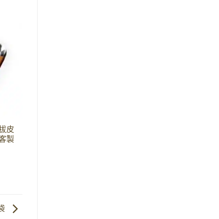
+
+
拔皮
客訂真皮A5菜單板夾
客訂皮革集線器
客製
可客製化雷雕
NT$
1
NT$
1
當袋