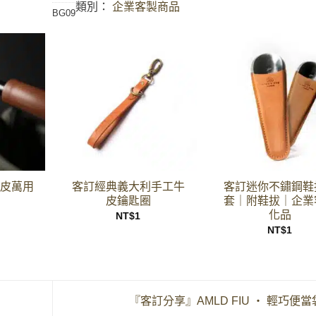
類別：
企業客製商品
BG09
+
+
真皮萬用
客訂經典義大利手工牛
客訂迷你不鏽鋼鞋
皮鑰匙圈
套｜附鞋拔｜企業
化品
NT$
1
NT$
1
『客訂分享』AMLD FIU ‧ 輕巧便