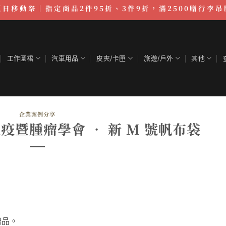
夏日移動祭｜指定商品2件95折、3件9折，滿2500贈行李吊
工作圍裙
汽車用品
皮夾/卡匣
旅遊/戶外
其他
企業案例分享
暨腫瘤學會 ‧ 新 M 號帆布袋
贈品。