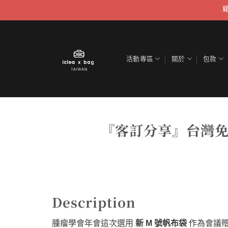
跳
至
內
容
活動專區
關於
包款
『客訂分享』台灣免疫
Description
腫瘤學會年會這次選用
新 M 號帆布袋
作為會議