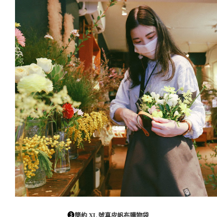
➌
簡約 XL 號真皮帆布購物袋