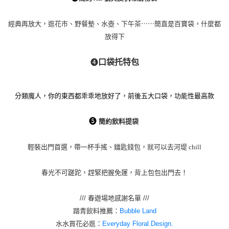
經典再放大，逛花市、野餐墊、水壺、下午茶⋯⋯簡直是百寶袋，什麼都
放得下
口袋托特包
➍
分類魔人，你的東西都乖乖地放好了，前後五大口袋，功能性最高款
➎
簡約飲料提袋
輕裝出門首選，帶一杯手搖、鑰匙錢包，就可以去河堤 chill
春光不可蹉跎，趕緊把握免運，背上包包出門去！
/// 春遊場地感謝名單 ///
踏青飲料推薦：
Bubble Land
水水買花必逛：
Everyday Floral Design.