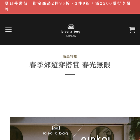
夏日移動祭｜指定商品2件95折、3件9折，滿2500贈行李吊
跳
牌
至
內
容
商品特集
春季郊遊穿搭賞 春光無限