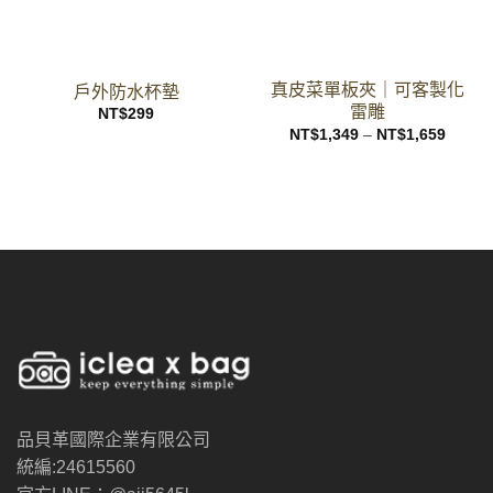
真皮菜單板夾｜可客製化
戶外防水杯墊
雷雕
NT$
299
價
NT$
1,349
–
NT$
1,659
格
範
圍：
NT$1,
至
NT$1,
品貝革國際企業有限公司
統編:24615560