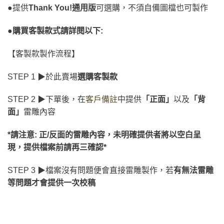
●提供
Thank You!通用版
可選購，不須自備圖檔也可製作
●購買客製款式請詳閱以下:
【客製款製作流程】
STEP 1 ▶於此賣場
選購客製款
STEP 2 ▶下單後，在
客戶備註
中提供
「正面」
以及
「背
面」
雷雕內容
*請注意: 正/反面的雷雕內容，未明確提供者將以空白呈
現，提供檔案前請再三確認*
STEP 3 ▶檔案沒有問題便會直接雷雕製作，若
有無法雷雕
等問題才會提供一次校稿