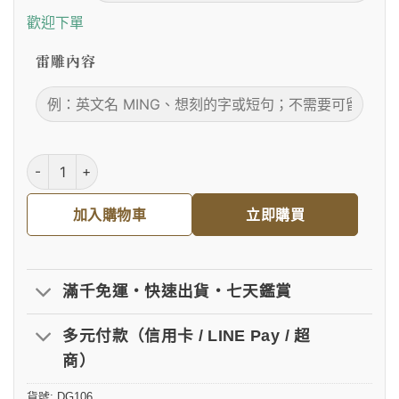
歡迎下單
雷雕內容
真皮簽單夾｜客製化雷雕 數量
加入購物車
立即購買
滿千免運・快速出貨・七天鑑賞
多元付款（信用卡 / LINE Pay / 超
商）
貨號:
DG106