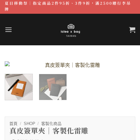
夏日移動祭｜指定商品2件95折、3件9折，滿2500贈行李吊
跳
牌
至
內
容
首頁
/
SHOP
/
客製化商品
真皮簽單夾｜客製化雷雕