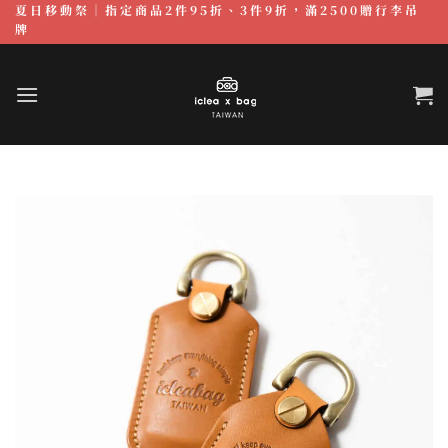
夏日移動祭｜指定商品2件95折、3件9折，滿2500贈行李吊
跳
牌
至
內
容