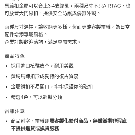
馬蹄扣金屬可以套上3-4支鑰匙，兩種尺寸不只AIRTAG，也
可放置大門磁扣，提供安全防護與優雅外觀。
兩種尺寸選擇，讓收納更多樣。背面更能客製雷雕，為日常
配件增添專屬風格。
企業訂製歡迎洽詢，滿足專屬需求。
商品特色
採用進口植鞣皮革，耐用美觀
黃銅馬蹄扣形成獨特的復古質感
金屬鎖扣不易開口，牢牢保護你的磁扣
精選4色，可以輕鬆分類
雷雕注意
商品刻字、雷雕即
屬客製化給付商品，無鑑賞期非瑕疵
不提供退貨或換貨服務