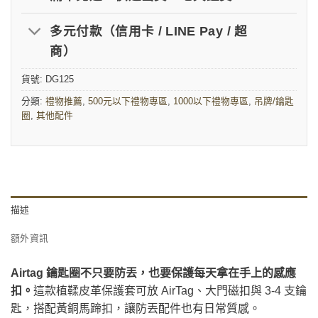
多元付款（信用卡 / LINE Pay / 超
商）
貨號:
DG125
分類:
禮物推薦
,
500元以下禮物專區
,
1000以下禮物專區
,
吊牌/鑰匙
圈
,
其他配件
描述
額外資訊
Airtag 鑰匙圈不只要防丟，也要保護每天拿在手上的感應
扣。
這款植鞣皮革保護套可放 AirTag、大門磁扣與 3-4 支鑰
匙，搭配黃銅馬蹄扣，讓防丟配件也有日常質感。