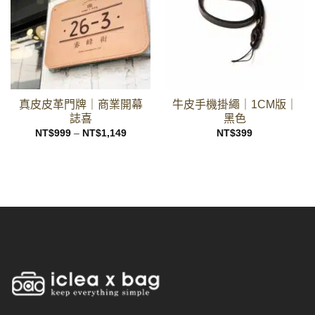
真皮皮革門牌｜商業開幕
牛皮手機掛繩｜1CM版｜
誌喜
黑色
價
NT$
999
–
NT$
1,149
NT$
399
格
範
圍：
NT$999
至
NT$1,149