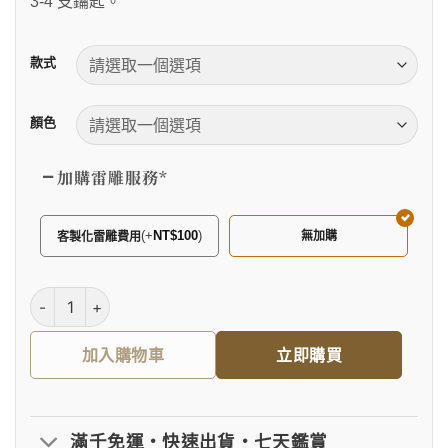
3-4 支鑰匙。
款式
顏色
加購雷雕服務
*
(
+
NT$
100
)
無加購
客製化雷雕費用
Airtag感應扣保護套鑰匙圈 數量
加入購物車
立即購買
滿千免運・快速出貨・七天鑑賞