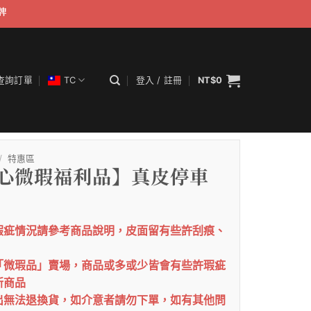
牌
查詢訂單
TC
登入 / 註冊
NT$
0
/
特惠區
心微瑕福利品】真皮停車
：瑕疵情況請參考商品說明，皮面留有些許刮痕、
為「微瑕品」賣場，商品或多或少皆會有些許瑕疵
新商品
售出無法退換貨，如介意者請勿下單，如有其他問