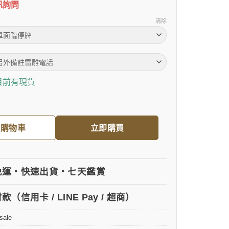
訊詢問
清除
目前有現貨
福利品】真皮停車告示牌 數量
入購物車
立即購買
免運・快速出貨・七天鑑賞
（信用卡 / LINE Pay / 超商）
sale