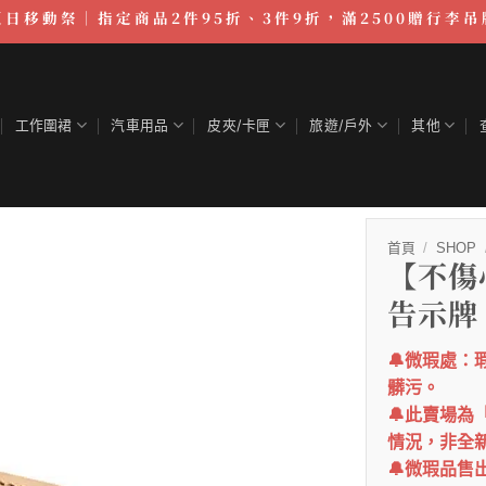
夏日移動祭｜指定商品2件95折、3件9折，滿2500贈行李吊
工作圍裙
汽車用品
皮夾/卡匣
旅遊/戶外
其他
首頁
/
SHOP
【不傷
告示牌
🔔微瑕處
髒污。
🔔此賣場
情況，非全
🔔微瑕品