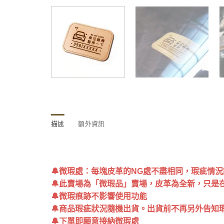
描述
額外資訊
🔔微瑕處：每塊皮革的NG處不盡相同，瑕疵情
🔔此賣場為「微瑕品」賣場，皮革為全新，只是
🔔微瑕痕跡不影響使用功能
🔔商品瑕疵狀況隨機出貨。出貨前不再另外告知瑕疵
🔔下單即願意接納微瑕處