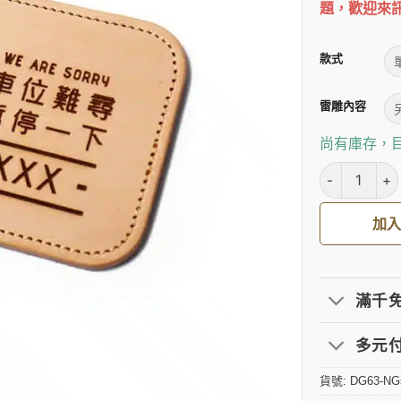
題，歡迎來
款式
雷雕內容
尚有庫存，
【不傷心微瑕
加
滿千
多元付款
貨號:
DG63-NG