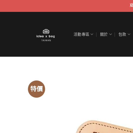
跳
至
內
容
活動專區
關於
包款
特價