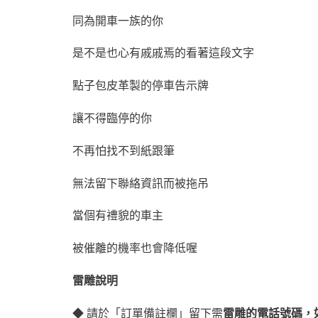
同為開車一族的你
是不是也心有戚戚焉的看著這段文字
點子包皮革製的停車告示牌
讓不得臨停的你
不再怕找不到紙跟筆
無法留下聯絡資訊而被拖吊
當個有禮貌的車主
被催離的機率也會降低喔
雷雕說明
◆ 請於「訂單備註欄」留下需
雷雕的電話號碼，