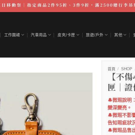
夏日移動祭｜指定商品2件95折、3件9折，滿2500贈行李吊
工作圍裙
汽車用品
皮夾/卡匣
旅遊/戶外
其他
首頁
/
SHOP
【不傷
匣｜證
🔔微瑕說
變深變亮。
🔔微瑕不
告知瑕疵狀
🔔微瑕品售