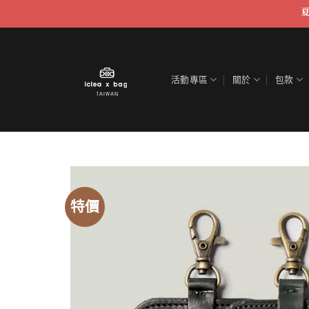
跳
至
內
容
活動專區
關於
包款
特價