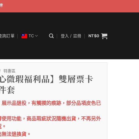
牌
查詢訂單
TC
登入 / 註冊
NT$
0
/
特惠區
心微瑕福利品】雙層票卡
件套
明：展示品退役，有觸摸的痕跡，部分品項皮色已
影響使用功能，商品瑕疵狀況隨機出貨，不再另外
況。
出無法退換貨。