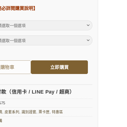
務必詳閱購買說明】
福利品】雙層票卡匣｜證件套 數量
入購物車
立即購買
（信用卡 / LINE Pay / 超商）
G75
清
,
皮套系列
,
識別證套
,
票卡匣
,
特惠區
備