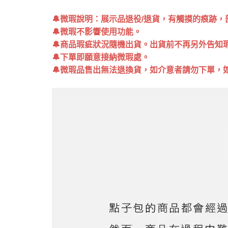
🔔微瑕說明：展示品退役/退貨，有觸摸的痕跡
🔔微瑕不影響使用功能。
🔔商品瑕疵狀況隨機出貨。出貨前不再另外告知瑕疵
🔔下單即願意接納微瑕處。
🔔微瑕品售出無法退換貨，如介意者請勿下單，