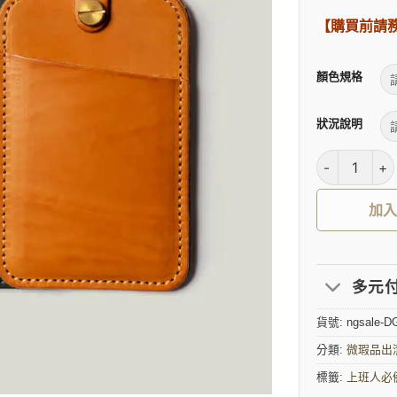
【購買前請
顏色規格
狀況說明
【不傷心微瑕
加
多元付款
貨號:
ngsale-D
分類:
微瑕品出
標籤:
上班人必