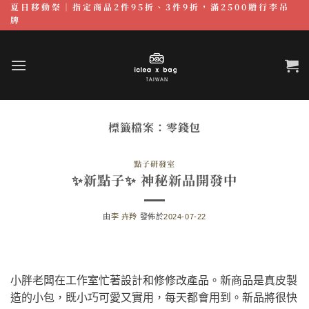
夏日移動祭｜指定商品2件95折、3件9折，滿2500贈行李吊
跳
牌
至
內
容
標籤檔案：
零錢包
點子研發室
✨新點子✨ 神秘新品開發中
由
李 卉羚
發佈於
2024-07-22
小胖老闆在工作室忙著設計和修修改產品。新商品是真皮製
造的小包，既小巧可愛又實用，每天都會用到。新品將很快